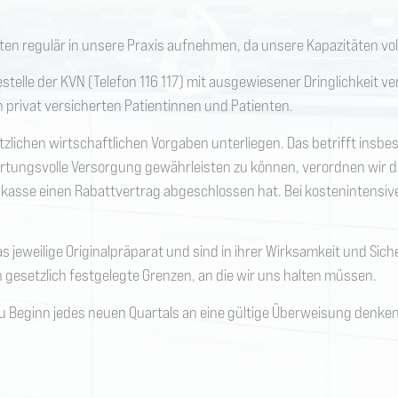
nten regulär in unsere Praxis aufnehmen, da unsere Kapazitäten vo
elle der KVN (Telefon 116 117) mit ausgewiesener Dringlichkeit v
rivat versicherten Patientinnen und Patienten.
tzlichen wirtschaftlichen Vorgaben unterliegen. Das betrifft insb
rtungsvolle Versorgung gewährleisten zu können, verordnen wir da
enkasse einen Rabattvertrag abgeschlossen hat. Bei kostenintensiv
 jeweilige Originalpräparat und sind in ihrer Wirksamkeit und Sich
gesetzlich festgelegte Grenzen, an die wir uns halten müssen.
 zu Beginn jedes neuen Quartals an eine gültige Überweisung denken